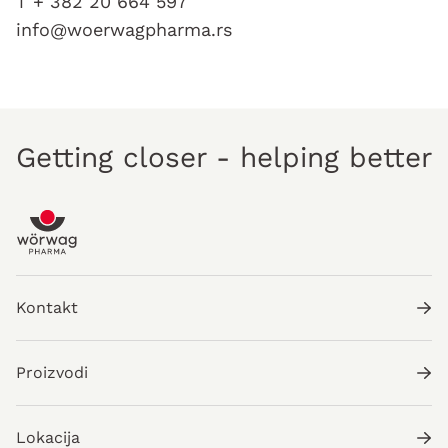
T + 382 20 664 597
info@woerwagpharma.rs
Getting closer - helping better
Kontakt
Proizvodi
Lokacija