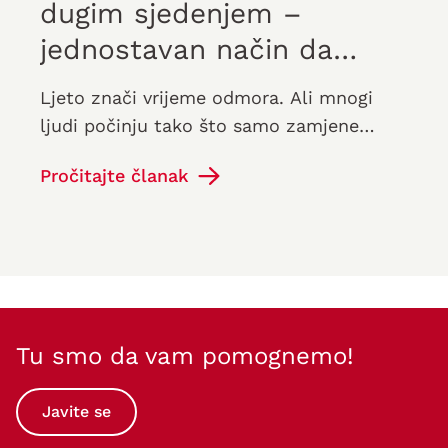
dugim sjedenjem –
jednostavan način da
izbjegnete teške, umorne
Ljeto znači vrijeme odmora. Ali mnogi
noge tokom putovanja
ljudi počinju tako što samo zamjene
svoju kancelarijsku stolicu za sjedište u
Pročitajte članak
automobilu ili avionu. Možete…
Tu smo da vam pomognemo!
Javite se