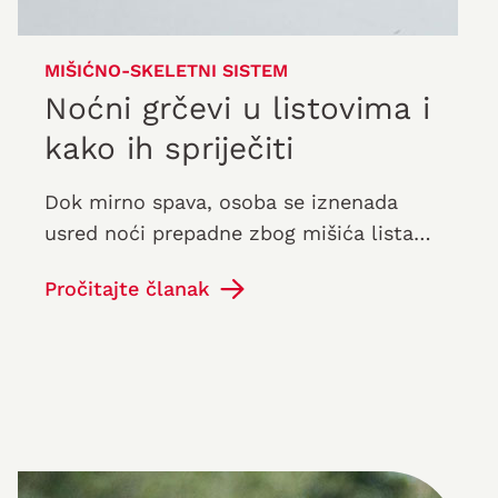
MIŠIĆNO-SKELETNI SISTEM
Noćni grčevi u listovima i
kako ih spriječiti
Dok mirno spava, osoba se iznenada
usred noći prepadne zbog mišića lista
koji se bolno skupljaju. Mirna noć je sada
Pročitajte članak
uništena. Noćni grč ove vrste…