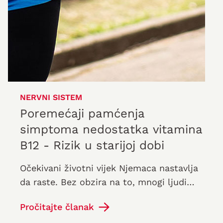
NERVNI SISTEM
Poremećaji pamćenja
simptoma nedostatka vitamina
B12 - Rizik u starijoj dobi
Očekivani životni vijek Njemaca nastavlja
da raste. Bez obzira na to, mnogi ljudi
žele ne samo da ostare, već i da mogu
Pročitajte članak
uživati u starosti „fizički i…