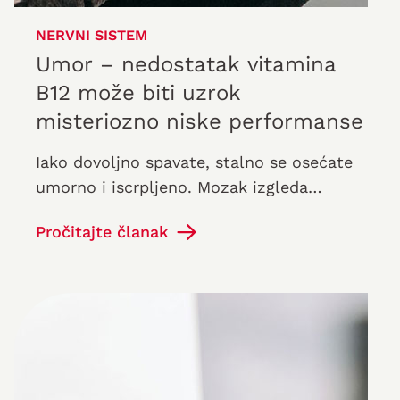
NERVNI SISTEM
Umor – nedostatak vitamina
B12 može biti uzrok
misteriozno niske performanse
Iako dovoljno spavate, stalno se osećate
umorno i iscrpljeno. Mozak izgleda
zamagljen. Koncentracija i razmišljanje su
Pročitajte članak
teški.