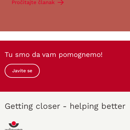
Pročitajte članak
posledice: Ako se nedostatak hranljivih…
Tu smo da vam pomognemo!
Javite se
Getting closer - helping better