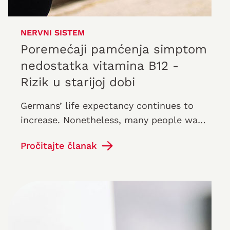
NERVNI SISTEM
Poremećaji pamćenja simptom
nedostatka vitamina B12 -
Rizik u starijoj dobi
Germans’ life expectancy continues to
increase. Nonetheless, many people want
to not merely grow old but be able to
Pročitajte članak
enjoy old age “physically and…