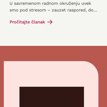
U savremenom radnom okruženju uvek
smo pod stresom – zauzet raspored, dok
uvek moramo da budemo online i
Pročitajte članak
dostupni u svakom trenutku , žongliramo
sa…