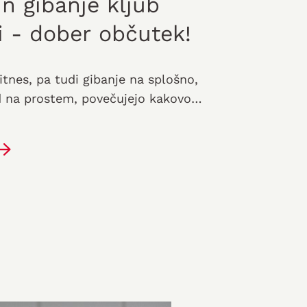
in gibanje kljub
i - dober občutek!
itnes, pa tudi gibanje na splošno,
 na prostem, povečujejo kakovost
ki telovadi in se poti, se…