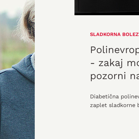
SLADKORNA BOLEZ
Polinevrop
- zakaj mo
pozorni n
vitamina 
Diabetična polinev
zaplet sladkorne 
bolnikov s sladkor