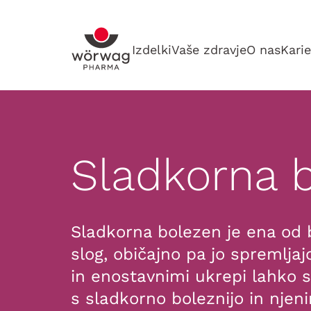
Izdelki
Vaše zdravje
O nas
Karie
Sladkorna 
Sladkorna bolezen je ena od b
slog, običajno pa jo spremlja
in enostavnimi ukrepi lahko
s sladkorno boleznijo in njeni