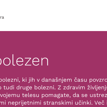
ra
bolezen
olezni, ki jih v današnjem času povzroč
jo tudi druge bolezni. Z zdravim življe
 svojemu telesu pomagate, da se ustr
mi neprijetnimi stranskimi učinki. Več 