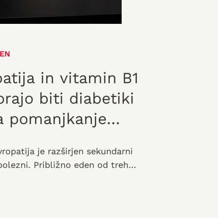
EN
atija in vitamin B1
rajo biti diabetiki
a pomanjkanje
B1
ropatija je razširjen sekundarni
bolezni. Približno eden od treh
no boleznijo tipa 1 ali tipa 2…