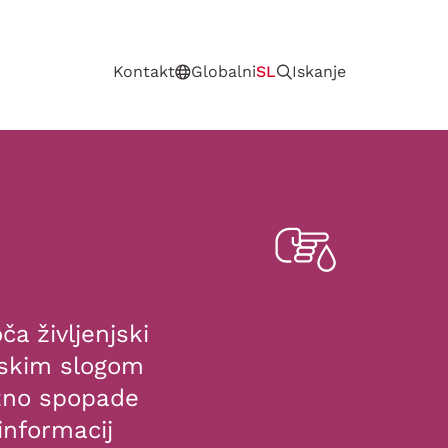
Kontakt
Globalni
SL
Iskanje
a življenjski
njskim slogom
ezno spopade
informacij