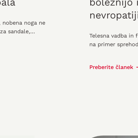
pala
boleznijo 
nevropatij
i, nobena noga ne
 za sandale,
Telesna vadba in f
na primer sprehod
življenja. Vsakdo, 
Preberite članek