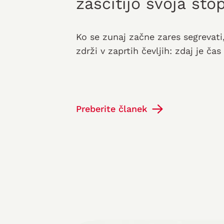
zaščitijo svoja sto
Ko se zunaj začne zares segrevat
zdrži v zaprtih čevljih: zdaj je čas
sprehode po plaži in sončenje.
Preberite članek